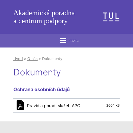
Akademická poradna
a centrum podpory
menu
Úvod
»
O nás
» Dokumenty
Dokumenty
Ochrana osobních údajů
Pravidla porad. služeb APC
260.1 KB